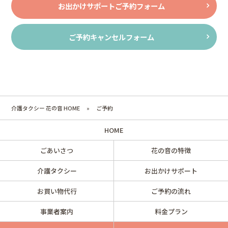
お出かけサポートご予約フォーム
メールアドレス、電話番号など) を収集することがあります。
当社へのお問い合わせ、ご予約に対応するため。
ご利用者が希望する情報を提供するため。
ご予約キャンセルフォーム
上記に付帯するサービスのため。
情報の使用
当社は、より良いサービスができるようにご利用者について
学ぶために、ご利用者の皆様からご提供いただいた情報を使
介護タクシー 花の音 HOME
»
ご予約
用することがあります。
また、前述したお問い合わせ、ご予約に際し、必要項目に入
HOME
力された個人情報を当社に通知いただくことになります。そ
のため、当サービスをご利用された時点で当社への個人情報
ごあいさつ
花の音の特徴
の通知に同意されたことになります。
なお、利用目的は「当サービスによって知り得た情報は、お
介護タクシー
お出かけサポート
問い合わせ、ご予約に関する情報提供の場合を基本利用と
し、他の目的では使用せず、情報漏洩なきよう厳重に管理い
お買い物代行
ご予約の流れ
たします。
事業者案内
料金プラン